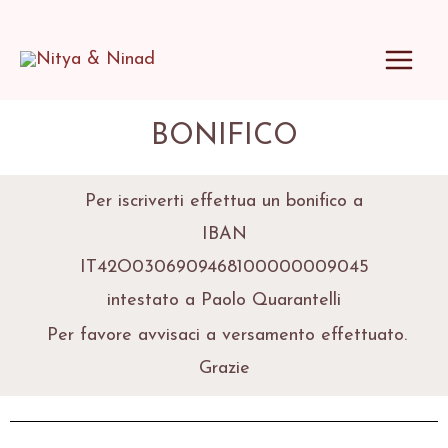
MAI
MEN
Vai
BONIFICO
al
contenuto
Per iscriverti effettua un bonifico a
IBAN
IT42O0306909468100000009045
intestato a Paolo Quarantelli
Per favore avvisaci a versamento effettuato.
Grazie