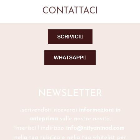
CONTATTACI
SCRIVICI
WHATSAPP
NEWSLETTER
Iscrivendoti riceverai
informazioni in
anteprima
sulle nostre novità.
Inserisci l’indirizzo
info@nityaninad.com
nella tua rubrica e nella tua whitelist per