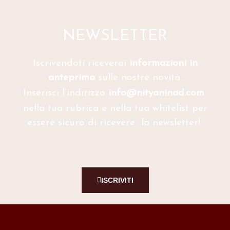
NEWSLETTER
Iscrivendoti riceverai
informazioni in
anteprima
sulle nostre novità.
Inserisci l’indirizzo
info@nityaninad.com
nella tua rubrica e nella tua whitelist per
essere sicuro di ricevere la newsletter!
ISCRIVITI