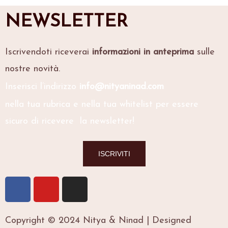
NEWSLETTER
Iscrivendoti riceverai
informazioni in anteprima
sulle
nostre novità.
Inserisci l’indirizzo
info@nityaninad.com
nella tua rubrica e nella tua whitelist per essere
sicuro di ricevere la newsletter!
ISCRIVITI
F
Y
I
a
o
n
c
u
s
e
t
t
Copyright © 2024 Nitya & Ninad | Designed