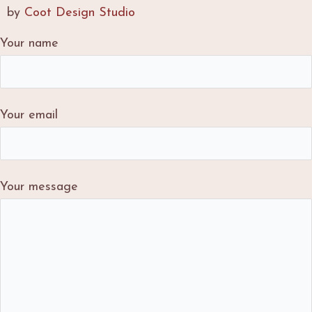
b
u
a
by
Coot Design Studio
o
b
g
o
e
r
Your name
k
a
m
Your email
Your message