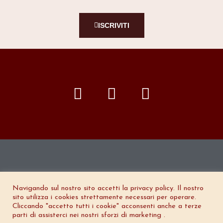
ISCRIVITI
F
Y
I
a
o
n
c
u
s
e
t
t
b
u
a
o
b
g
o
e
r
Navigando sul nostro sito accetti la privacy policy. Il nostro
k
a
sito utilizza i cookies strettamente necessari per operare.
Copyright © 2024 Nitya & Ninad | Designed
m
Cliccando "accetto tutti i cookie" acconsenti anche a terze
parti di assisterci nei nostri sforzi di marketing .
by
Coot Design Studio